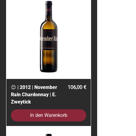
Preis
😊 | 2012 | November
106,00 €
Rain Chardonnay | E.
Zweytick
In den Warenkorb