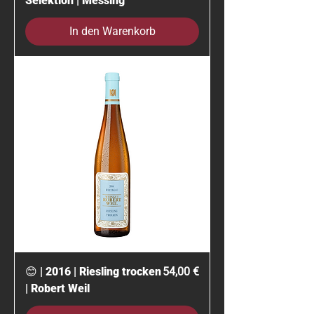
Selektion | Messing
In den Warenkorb
Preis
😊 | 2016 | Riesling trocken
54,00 €
| Robert Weil