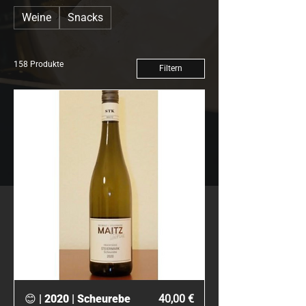
Weine
Snacks
158 Produkte
Filtern
Preis
😊 | 2020 | Scheurebe
40,00 €