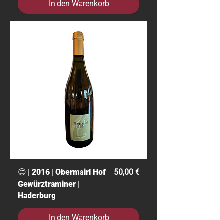
In den Warenkorb
Preis
😊 | 2016 | Obermairl Hof
50,00 €
Gewürztraminer |
Haderburg
In den Warenkorb