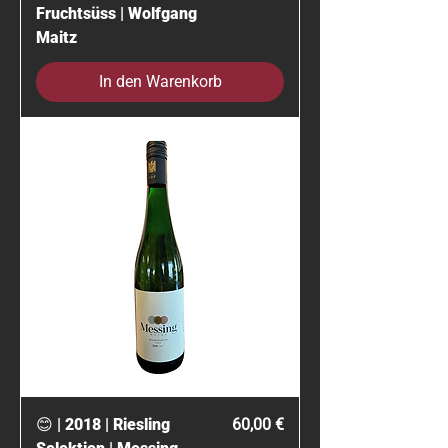
Fruchtsüss | Wolfgang
Maitz
In den Warenkorb
Preis
😊 | 2018 | Riesling
60,00 €