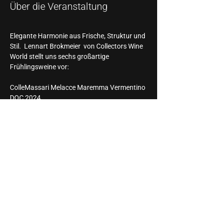
Über die Veranstaltung
Elegante Harmonie aus Frische, Struktur und 
Stil.  Lennart Brokmeier  von Collectors Wine 
World stellt uns sechs großartige 
Frühlingsweine vor:
ColleMassari Melacce Maremma Vermentino 
DOC 2024
Weedenborn Sauvignon Blanc 2024
Korrell Steinmauer 2023
Korrell Slice of Pleasure Rosé 2024
Moric Hausmarke Rot Solera 22 21 20
Leopard's Leap Pardus by Hein 
Koegelenberg 2021
Gäste und Interessierte Willkommen!
Diese Veranstaltung teilen