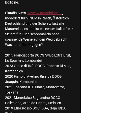
Bollicine.
Claudia Stern  
www.wineandglory.de
moderiert für VINUM in Italien, Österreich, 
Deutschland und der Schweiz fast alle 
Masterclasses und ist ein echter Italienfreak. 
Sie hat für Euch schonmal ein paar 
spannende Weine auf den Weg gebracht. 
Was haltet Ihr dagegen? 
2015 Franciacorta DOCG Sylvó Extra Brut, 
Lo Spaviere, Lombardei
2023 Greco di Tufo DOCG, Roberto Di Meo, 
Kampanien 
2020 Fiano di Avellino Riserva DOCG, 
Joaquin, Kampanien
2021 Toscana IGT Tinata, Monteverro, 
Toskana 
2021 Montefalco Sagrantino DOCG 
Collepiano, Arnaldo Caprai, Umbrien
2019 Etna Rosso DOC IDDA, Gaja IDDA, 