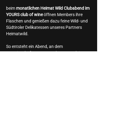
beim 
monatlichen Heimat Wild Clubabend im 
YOURS club of wine
 öffnen Members ihre 
Flaschen und genießen dazu feine Wild- und 
Südtiroler Delikatessen unseres Partners 
Heimatwild.
So entsteht ein Abend, an dem 
Gemeinschaft, Genuss und Austausch im 
Mittelpunkt stehen – begleitet und moderiert 
von Gastgeberin Maria Teresa.
Ein exklusives Format, das neue kulinarische 
Geschichten schreibt.
Wir freuen uns auf Euch
Diese Veranstaltung teilen