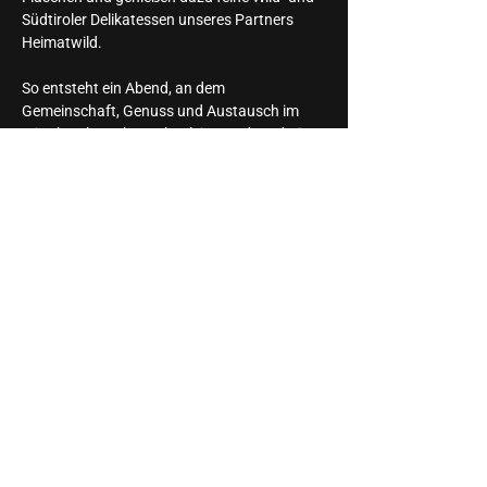
Südtiroler Delikatessen unseres Partners 
Heimatwild.
So entsteht ein Abend, an dem 
Gemeinschaft, Genuss und Austausch im 
Mittelpunkt stehen – begleitet und moderiert 
von Gastgeberin Maria Teresa.
Ein exklusives Format, das neue kulinarische 
Geschichten schreibt.
Wir freuen uns auf Euch
Diese Veranstaltung teilen