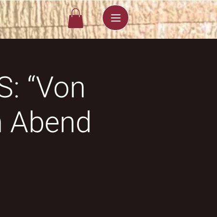
S: “Von
n Abend