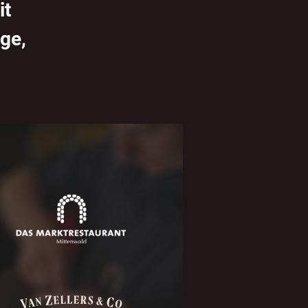
it
ge,