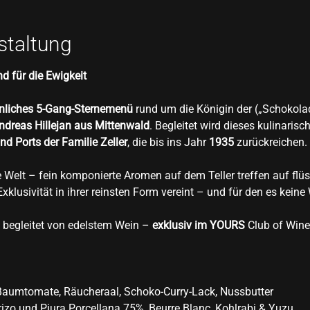
staltung
d für die Ewigkeit
liches 5-Gang-Sternemenü
 rund um die Königin der („Schokola
ndreas Hillejan aus Mittenwald
. Begleitet wird dieses kulinaris
d Ports der Familie Zeller
, die bis ins Jahr 
1935
 zurückreichen. 
 Welt – fein komponierte Aromen auf dem Teller treffen auf flüs
klusivität in ihrer reinsten Form vereint – und für den es keine
 begleitet von edelstem Wein – 
exklusiv im YOURS 
Club of Wine
 Baumtomate, Räucheraal, Schoko-Curry-Lack, Nussbutter
rizo und Piura Porcellana 75%, Beurre Blanc, Kohlrabi & Yuzu