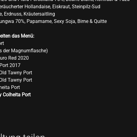
räucherter Hollandaise, Eiskraut, Steinpilz-Sud
, Erdnuss, Kräutersaitling
ungwa 70%, Papamame, Sexy Soja, Birne & Quitte
leiten das Menü:
rt
us der Magnumflasche)
ouro Red 2020
 Port 2017
 Old Tawny Port 
 Old Tawny Port
eita Port
 Colheita Port