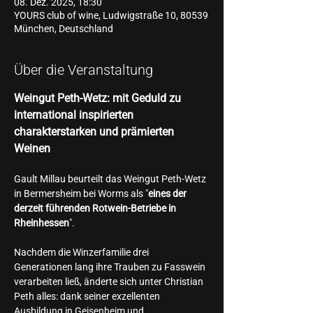
08. Dez. 2025, 18:30
YOURS club of wine, Ludwigstraße 10, 80539
München, Deutschland
Über die Veranstaltung
Weingut Peth-Wetz: mit Geduld zu 
international inspirierten 
charakterstarken und prämierten 
Weinen
Gault Millau beurteilt das Weingut Peth-Wetz 
in Bermersheim bei Worms als "
eines der 
derzeit führenden Rotwein-Betriebe in 
Rheinhessen
".
Nachdem die Winzerfamilie drei 
Generationen lang ihre Trauben zu Fasswein 
verarbeiten ließ, änderte sich unter Christian 
Peth alles: dank seiner exzellenten 
Ausbildung in Geisenheim und 