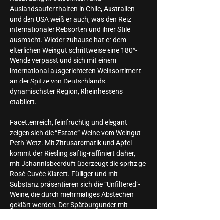
Auslandsaufenthalten in Chile, Australien 
und den USA weiß er auch, was den Reiz 
internationaler Rebsorten und ihrer Stile 
ausmacht. Wieder zuhause hat er dem 
elterlichen Weingut schrittweise eine 180°-
Wende verpasst und sich mit einem 
international ausgerichteten Weinsortiment 
an der Spitze von Deutschlands 
dynamischster Region, Rheinhessens 
etabliert.
Facettenreich, feinfruchtig und elegant 
zeigen sich die “Estate“-Weine vom Weingut 
Peth-Wetz. Mit Zitrusaromatik und Apfel 
kommt der Riesling saftig-raffiniert daher, 
mit Johannisbeerduft überzeugt die spritzige 
Rosé-Cuvée Klarett. Fülliger und mit 
Substanz präsentieren sich die “Unfiltered“-
Weine, die durch mehrmaliges Abstechen 
geklärt werden. Der Spätburgunder mit 
Aromen von reifen Pflaumen zeigt sich nach 