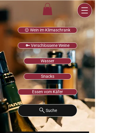
😊 Wein im Klimaschrank
🔑 Verschlossene Weine
Wasser
Snacks
Essen vom Käfer
Suche