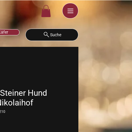
Käfer
Suche
| Steiner Hund
Nikolaihof
210
eis