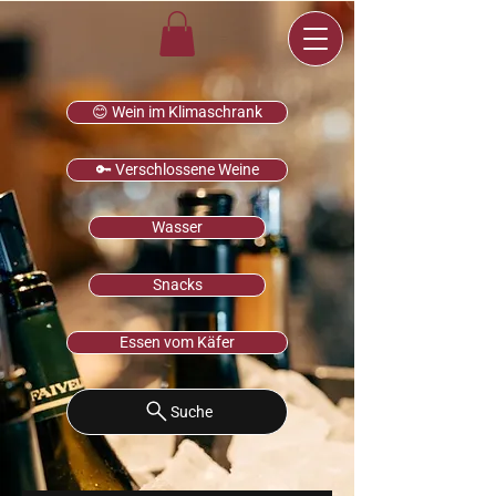
😊 Wein im Klimaschrank
🔑 Verschlossene Weine
Wasser
Snacks
Essen vom Käfer
Suche