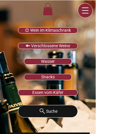
😊 Wein im Klimaschrank
🔑 Verschlossene Weine
Wasser
Snacks
Essen vom Käfer
Suche