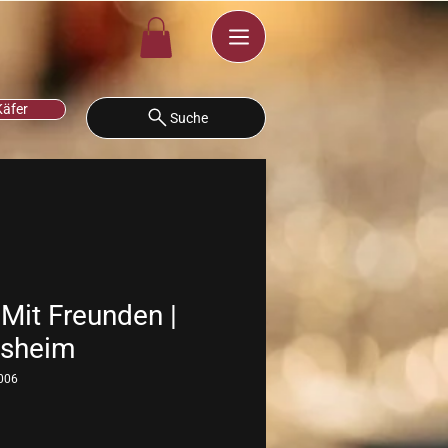
Käfer
Suche
 Mit Freunden |
osheim
006
is