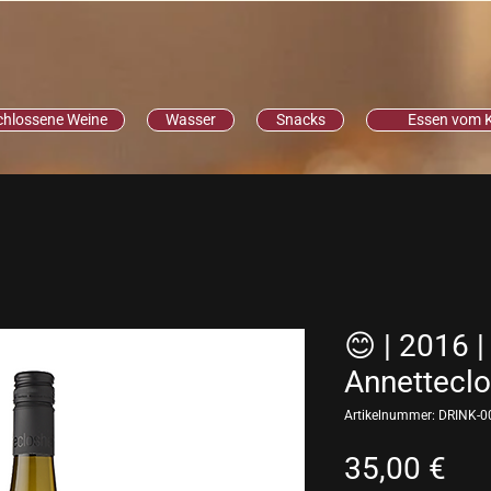
chlossene Weine
Wasser
Snacks
Essen vom 
😊 | 2016 |
Annettecl
Artikelnummer: DRINK-0
Pre
35,00 €