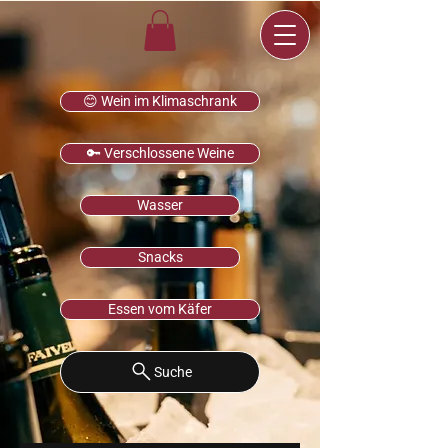
😊 Wein im Klimaschrank
🔑 Verschlossene Weine
Wasser
Snacks
Essen vom Käfer
Suche