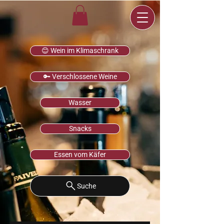
😊 Wein im Klimaschrank
🔑 Verschlossene Weine
Wasser
Snacks
Essen vom Käfer
Suche