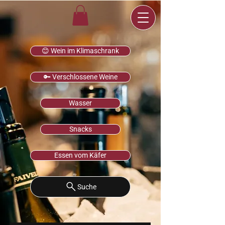
😊 Wein im Klimaschrank
🔑 Verschlossene Weine
Wasser
Snacks
Essen vom Käfer
Suche