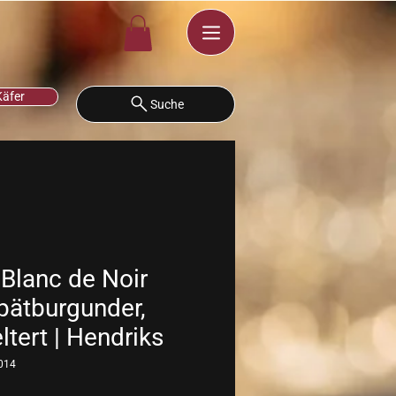
Käfer
Suche
 Blanc de Noir
spätburgunder,
ltert | Hendriks
014