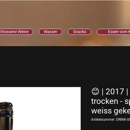
chlossene Weine
Wasser
Snacks
Essen vom 
😊 | 2017 |
trocken - 
weiss geke
Artikelnummer: DRINK-0