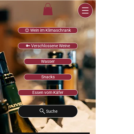
😊 Wein im Klimaschrank
🔑 Verschlossene Weine
Wasser
Snacks
Essen vom Käfer
Suche