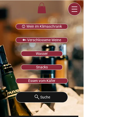
😊 Wein im Klimaschrank
🔑 Verschlossene Weine
Wasser
Snacks
Essen vom Käfer
Suche