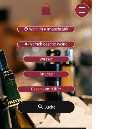
😊 Wein im Klimaschrank
🔑 Verschlossene Weine
Wasser
Snacks
Essen vom Käfer
Suche