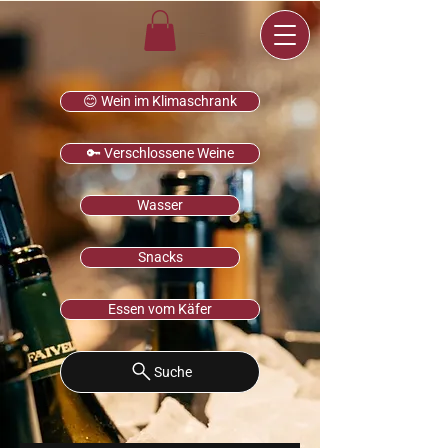
😊 Wein im Klimaschrank
🔑 Verschlossene Weine
Wasser
Snacks
Essen vom Käfer
Suche