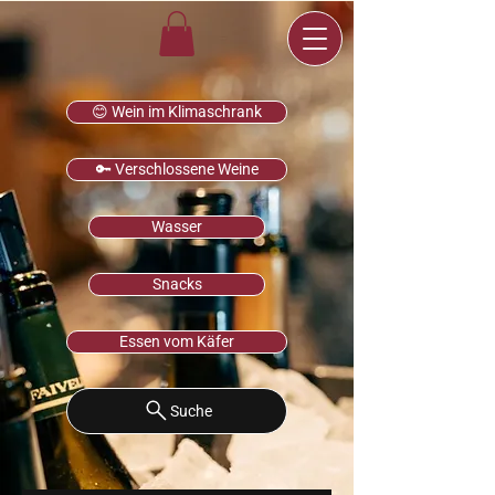
😊 Wein im Klimaschrank
🔑 Verschlossene Weine
Wasser
Snacks
Essen vom Käfer
Suche