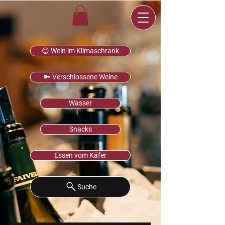
😊 Wein im Klimaschrank
🔑 Verschlossene Weine
Wasser
Snacks
Essen vom Käfer
Suche