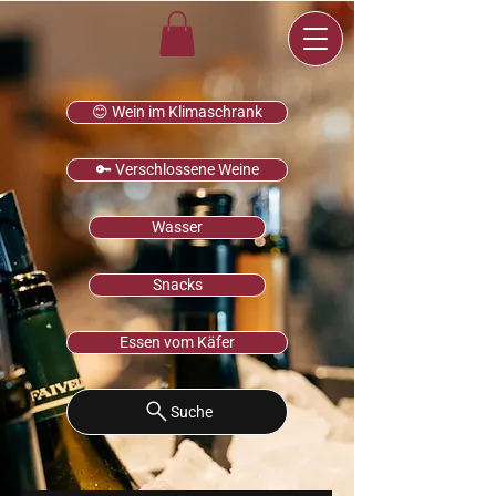
😊 Wein im Klimaschrank
🔑 Verschlossene Weine
Wasser
Snacks
Essen vom Käfer
Suche