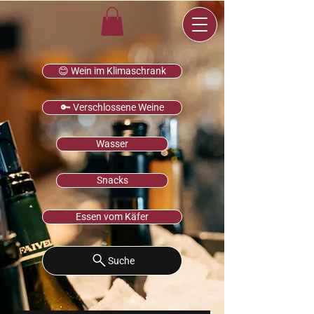
😊 Wein im Klimaschrank
🔑 Verschlossene Weine
Wasser
Snacks
Essen vom Käfer
Suche