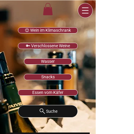
😊 Wein im Klimaschrank
🔑 Verschlossene Weine
Wasser
Snacks
Essen vom Käfer
Suche