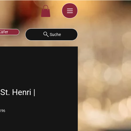
Käfer
Suche
St. Henri |
196
eis