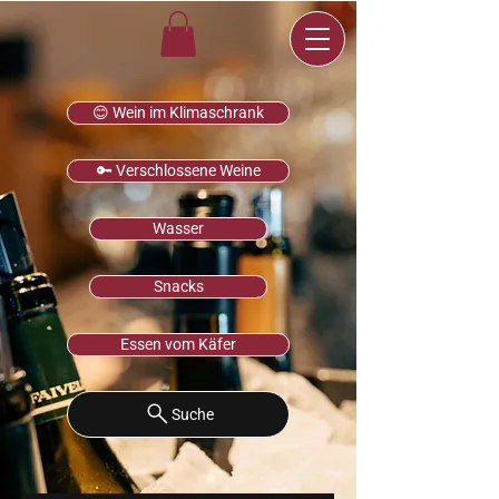
😊 Wein im Klimaschrank
🔑 Verschlossene Weine
Wasser
Snacks
Essen vom Käfer
Suche