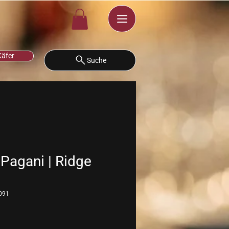
Käfer
Suche
 Pagani | Ridge
091
eis