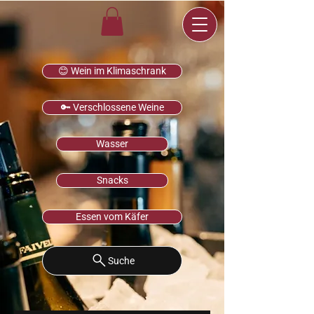
😊 Wein im Klimaschrank
🔑 Verschlossene Weine
Wasser
Snacks
Essen vom Käfer
Suche