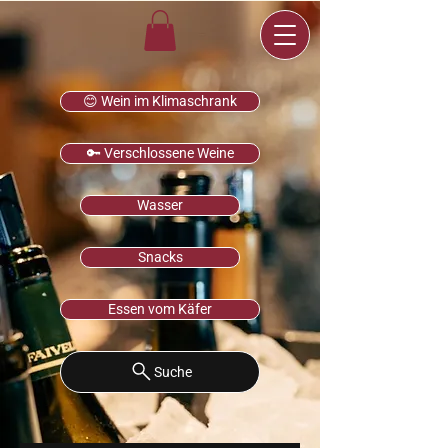
😊 Wein im Klimaschrank
🔑 Verschlossene Weine
Wasser
Snacks
Essen vom Käfer
Suche