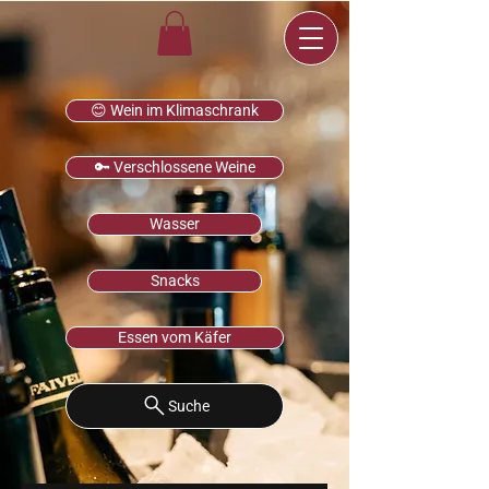
😊 Wein im Klimaschrank
🔑 Verschlossene Weine
Wasser
Snacks
Essen vom Käfer
Suche