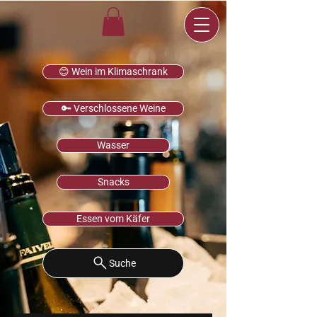
😊 Wein im Klimaschrank
🔑 Verschlossene Weine
Wasser
Snacks
Essen vom Käfer
Suche