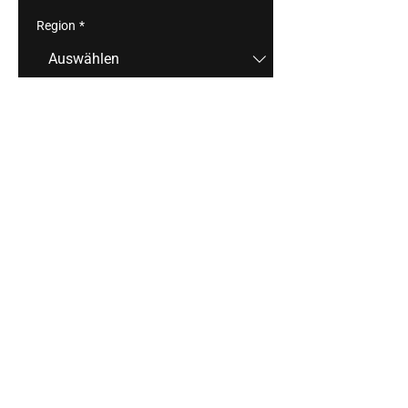
Region
*
Anzahl
*
In den Warenkorb
Mit grüner lese und 
selektiver Handlese schafft das 
Weingut die Grundlage 
für extraktreiche Weine mit 
viel “Power”. Echte langstreckenläufer, 
die einer gewissen reife im Holz und 
auf der Flasche bedürfen.
Inhalt