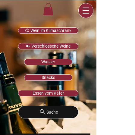
😊 Wein im Klimaschrank
🔑 Verschlossene Weine
Wasser
Snacks
Essen vom Käfer
Suche