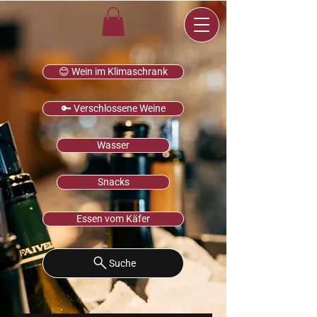
😊 Wein im Klimaschrank
🔑 Verschlossene Weine
Wasser
Snacks
Essen vom Käfer
Suche