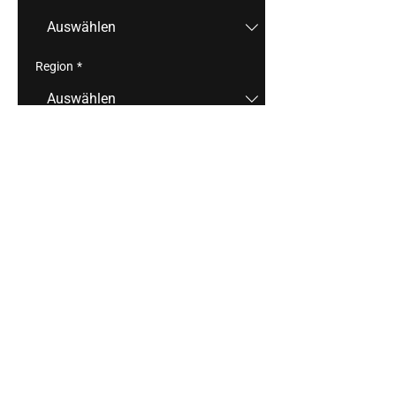
Region
*
Anzahl
*
In den Warenkorb
Gewachsen auf blauem Schiefer, 
präsentiert sich der trockene 
Mehringer Alte Reben als kraftvoller 
und dennoch eleganter Ortswein mit 
einem würzigen Bouquet. Die Reben 
sind mehr als 70 Jahre alt und 
verleihen dem Wein ein komplexes und 