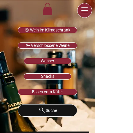
😊 Wein im Klimaschrank
🔑 Verschlossene Weine
Wasser
Snacks
Essen vom Käfer
Suche