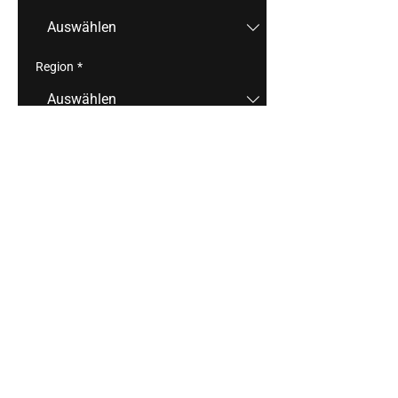
Region
*
Anzahl
*
In den Warenkorb
Feiner Duft nach Zitrus, vollreifen 
Mirabellen und Lindenblüte. Am 
Gaumen perfekt balanciert mit sehr 
ausdrucksstarken Fruchtaromen. 
Dichter Fruchtkörper mit angenehmem 
Schmelz, außerordentlich elegant und 
von einer feinen Säureader durchwirkt. 