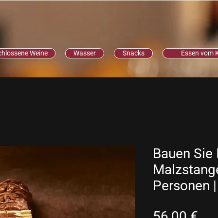
chlossene Weine
Wasser
Snacks
Essen vom 
Bauen Sie I
Malzstange
Personen |
Pre
56,00 €