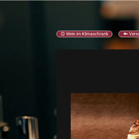
😊 Wein im Klimaschrank
🔑 Vers