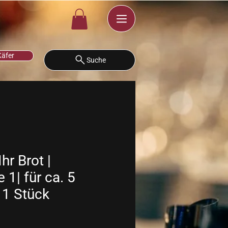
Käfer
Suche
hr Brot |
 1| für ca. 5
 1 Stück
is