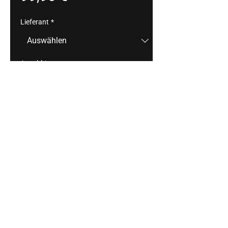
Lieferant
*
Anzahl
*
In den Warenkorb
z.B.: Gebratene 
Garnele/Cocktailsauce/Tomate, San-
Daniele-Schinken/Charentaisemelone, 
Brie de Meaux/schwarze Nuss 
/Quittengelee