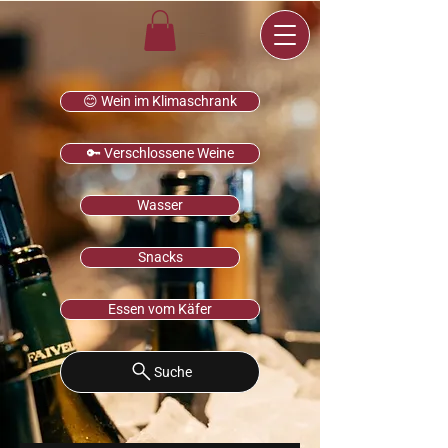
😊 Wein im Klimaschrank
🔑 Verschlossene Weine
Wasser
Snacks
Essen vom Käfer
Suche