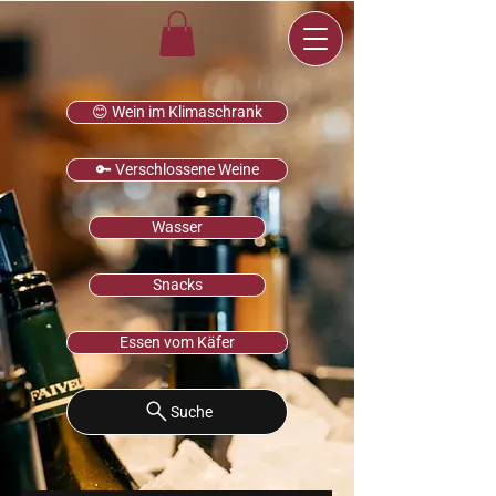
😊 Wein im Klimaschrank
🔑 Verschlossene Weine
Wasser
Snacks
Essen vom Käfer
Suche