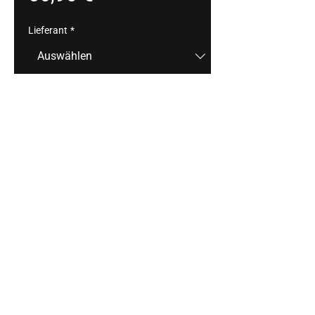
Lieferant
*
Anzahl
*
In den Warenkorb
z.B.: Tête de Moine/roter Beerensenf 
/Traube, Avocadocreme/Rote 
Bete/Piment d’Espelette, Hummus 
/Granatapfel/Minze
Impressum
Datenschutz