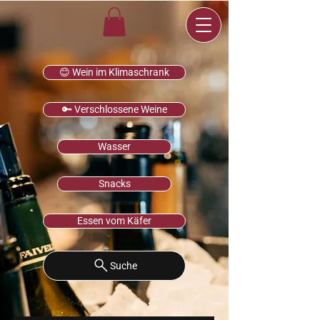
😊 Wein im Klimaschrank
🔑 Verschlossene Weine
Wasser
Snacks
Essen vom Käfer
Suche