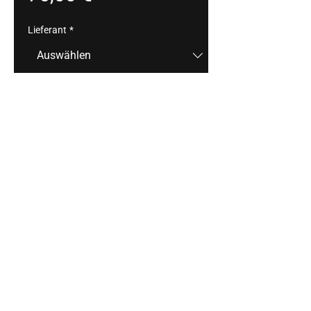
Lieferant
*
Anzahl
*
In den Warenkorb
z.B.: Räucherlachs-
Lollipop/Wasabicreme, Spieß von 
Rinderfiletstreifen/Tahinsauce, 
Süßkartoffel-Lollipop/Honig/Sesam
Impressum
Datenschutz