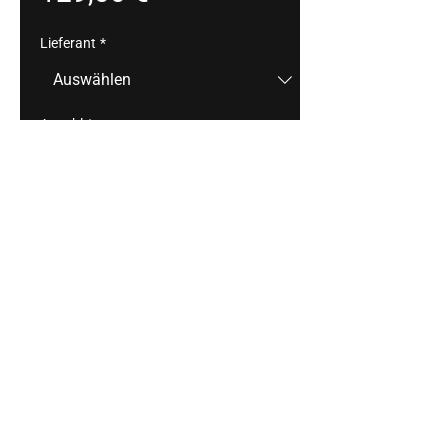
Lieferant
*
Anzahl
*
In den Warenkorb
z.B.: Spieß von Tomate/Mozzarella 
/Basilikum, Mini Quiche/Gruyére/rote 
Traube/Pinienkerne, Gebackene 
Falafelbällchen/Gewürzjoghurt/Grana
tapfel