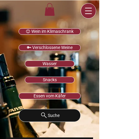
😊 Wein im Klimaschrank
🔑 Verschlossene Weine
Wasser
Snacks
Essen vom Käfer
Suche