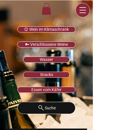
😊 Wein im Klimaschrank
🔑 Verschlossene Weine
Wasser
Snacks
Essen vom Käfer
Suche