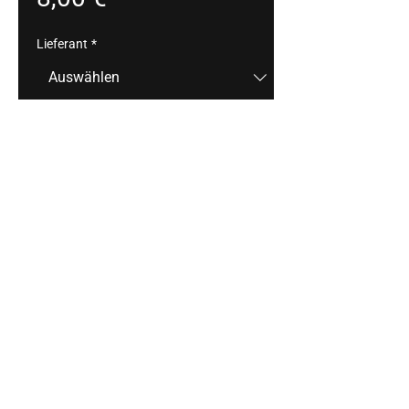
Lieferant
*
Anzahl
*
In den Warenkorb
Delikate Gamswurzen aus lokal 
gejagtem Wild, ideal als Snack für 
unterwegs oder zur herzhaften 
Brotzeit.
Impressum
Datenschutz