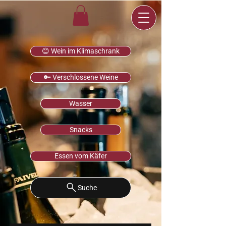
😊 Wein im Klimaschrank
🔑 Verschlossene Weine
Wasser
Snacks
Essen vom Käfer
Suche