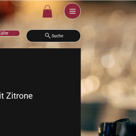
Käfer
Suche
t Zitrone
s