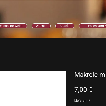
chlossene Weine
Wasser
Snacks
Essen vom 
Makrele mi
Prei
7,00 €
Lieferant
*