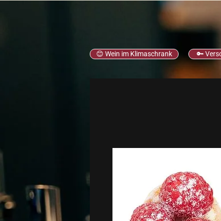
😊 Wein im Klimaschrank
🔑 Vers