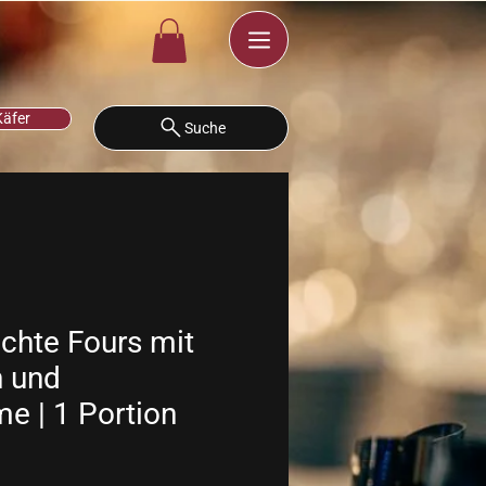
Käfer
Suche
hte Fours mit
 und
me | 1 Portion
s