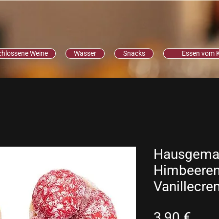
chlossene Weine
Wasser
Snacks
Essen vom 
Hausgemac
Himbeeren
Vanillecre
Prei
3,90 €