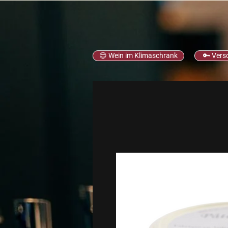
😊 Wein im Klimaschrank
🔑 Vers