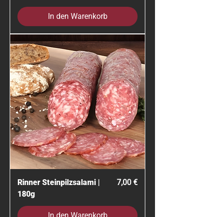
In den Warenkorb
Preis
Rinner Steinpilzsalami |
7,00 €
180g
In den Warenkorb