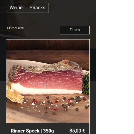
Weine
Snacks
3 Produkte
Filtern
Preis
Rinner Speck | 350g
35,00 €