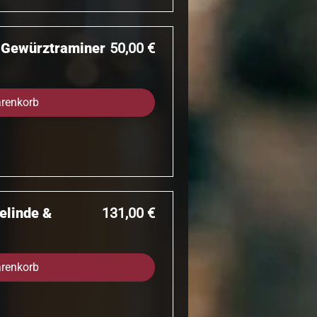
Preis
f Gewürztraminer
50,00 €
arenkorb
Preis
delinde &
131,00 €
arenkorb