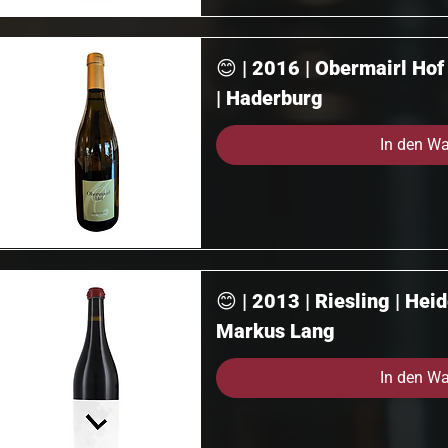
😊 | 2016 | Obermairl Ho
| Haderburg
In den W
😊 | 2013 | Riesling | Hei
Markus Lang
In den W