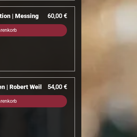
Preis
ktion | Messing
60,00 €
arenkorb
Preis
en | Robert Weil
54,00 €
arenkorb