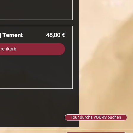
Preis
 | Tement
48,00 €
arenkorb
Tour durchs YOURS buchen