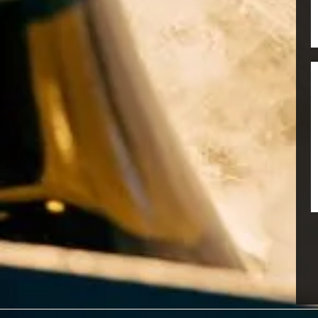
Domaine Joblot
Domaine Roc de l'Abbaye
Domaine Sebastian
Magnien
Domaine Tremblay Gerard
Domaines Kilger
Dominus Estate
Dr. Heger
Dürnberg
E. Scheiblhofer
E. Zweytick
Emil Bauer
F. Völcker
Federico Curtaz
Franz Hahn
Frerejean Freres
Frerejean Frères
Frescobaldi