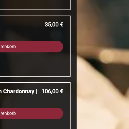
Preis
35,00 €
arenkorb
Preis
n Chardonnay |
106,00 €
arenkorb