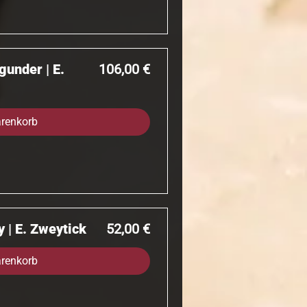
Preis
gunder | E.
106,00 €
arenkorb
Preis
 | E. Zweytick
52,00 €
arenkorb