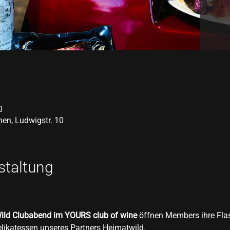
0
en, Ludwigstr. 10
staltung
ild Clubabend im YOURS club of wine
 öffnen Members ihre Fla
Delikatessen unseres Partners Heimatwild.