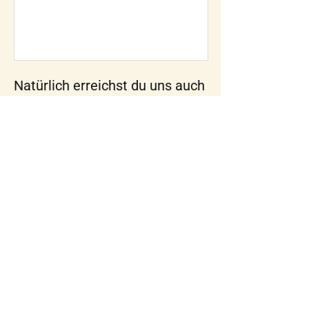
Natürlich erreichst du uns auch
per E-Mail, Telefon oder
Whatsapp
welcome@yoursmuenchen.de
‭+49
170 9041914
club of wine
Oder lerne das YOURS bei
einem Event kennen.
Melde dich gerne für eines unserer