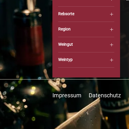
Deutschland
Rebsorte
Riesling
Region
Nahe
Weingut
Korrell
Weintyp
#classics
Impressum
Datenschutz