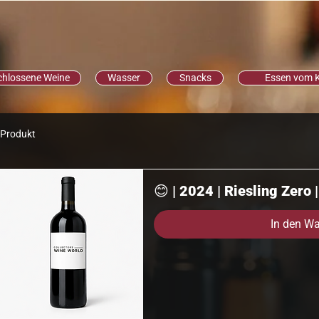
chlossene Weine
Wasser
Snacks
Essen vom 
 Produkt
😊 | 2024 | Riesling Zero |
In den W